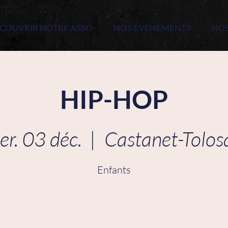
COUVRIR NOTRE ASSO
NOS EVENEMENTS
NO
HIP-HOP
er. 03 déc.
  |  
Castanet-Tolos
Enfants