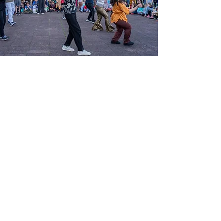
Suivez-nous sur nos réseaux
sociaux :
2011-2025
© Street Danza tous droits
réservés
Mentions légales
&
Politique de confidentialité
Foire aux questions (FAQ)
S'inscrire à la
Newsletter
Design : Laura Di Francia / Kimberley Cherrier
Programmation/Directeur de publication :
Jimmy Claeys