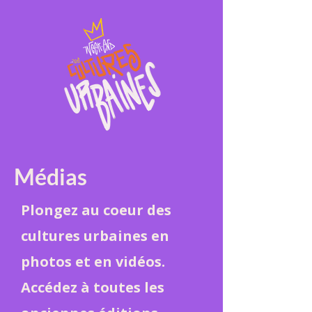
Médias
Plongez au coeur des
cultures urbaines en
photos et en vidéos.
Accédez à toutes les