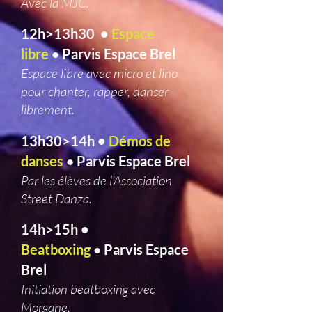
Avec la MJC.
12h>13h30 •
Espace
libre
Parvis Espace Brel
•
Espace libre avec micro et lino
pour chanter, rapper, danser
librement.
13h30>14h •
Démos de
danses
Parvis Espace Brel
•
Par les élèves de l'Association
Street Danza.
14h>15h •
Beatboxing
Parvis Espace
•
Brel
Initiation beatboxing avec
Morgane.