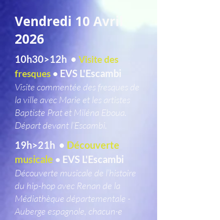
Vendredi 10 Avril
2026
10h30>12h •
Visite des
EVS L'Escambi
fresques
•
Visite commentée des fresques de
la ville avec Marie et les artistes
Baptiste Prat et Miléna Eboua.
Départ devant l’Escambi.
19h>21h •
Découverte
musicale
EVS L'Escambi
•
Découverte musicale de l’histoire
du hip-hop avec Renan de la
Médiathèque départementale -
Auberge espagnole, chacun·e