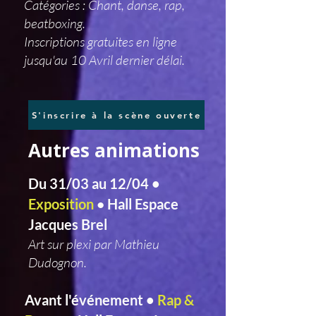
Catégories : Chant, danse, rap,
beatboxing.
Inscriptions gratuites en ligne
jusqu'au 10 Avril dernier délai.
S'inscrire à la scène ouverte
Autres animations
Du 31/03 au 12/04 •
Exposition
Hall Espace
•
Jacques Brel
Art sur plexi par Mathieu
Dudognon.
Avant l'événement •
Rap &