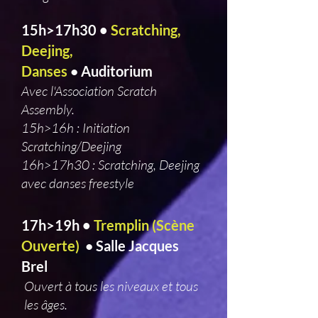
15h>17h30 •
Scratching,
Deejing,
Danses
Auditorium
•
Avec l'Association Scratch
Assembly.
15h>16h : Initiation
Scratching/Deejing
16h>17h30 : Scratching, Deejing
avec danses freestyle
17h>19h •
Tremplin (Scène
Ouverte)
Salle Jacques
•
Brel
Ouvert à tous les niveaux et tous
les âges.