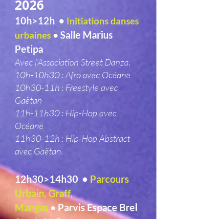
2026
10h>12h •
Initiations danses
Salle Marius
urbaines
•
Petipa
Avec l'Association Street Danza.
10h-10h30 : Afro avec Océane
10h30-11h : Freestyle avec
Gaëtan
11h-11h30 : Hip-Hop avec
Océane
11h30-12h : Hip-Hop Abstract
avec Gaëtan.
12h30>14h30 •
Parcours
Urbain, Graff,
Mangas
Parvis Espace Brel
•