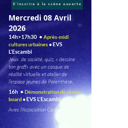
S'inscrire à la scène ouverte
Mercredi 08 Avril
2026
14h>17h30 •
Après-midi
EVS
cultures urbaines
•
L'Escambi
Jeux de société, quiz, « dessine
ton graff» avec un casque de
réalité virtuelle et atelier de
l’espace jeunes de Parenthèse.
16h •
Démonstration de skate-
EVS L'Escambi
board
•
Avec l'Association Caskate.