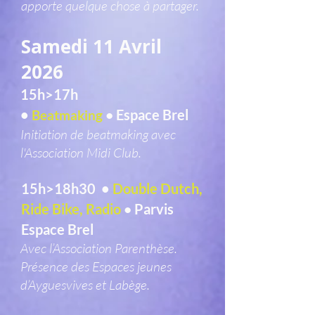
apporte quelque chose à partager.
Samedi 11 Avril
2026
15h>17h
•
Espace Brel
Beatmaking
•
Initiation de beatmaking avec
l'Association Midi Club.
15h>18h30 •
Double Dutch,
Ride Bike, Radio
Parvis
•
Espace Brel
Avec l’Association Parenthèse.
Présence des Espaces jeunes
d’Ayguesvives et Labège.