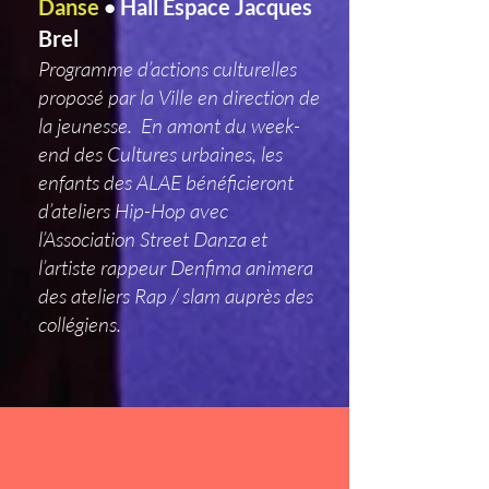
Danse
Hall Espace Jacques
•
Brel
Programme d’actions culturelles
proposé par la Ville en direction de
la jeunesse. En amont du week-
end des Cultures urbaines, les
enfants des ALAE bénéficieront
d’ateliers Hip-Hop avec
l’Association Street Danza et
l’artiste rappeur Denfima animera
des ateliers Rap / slam auprès des
collégiens.